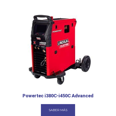
Powertec i380C-i450C Advanced
SABER MÁS