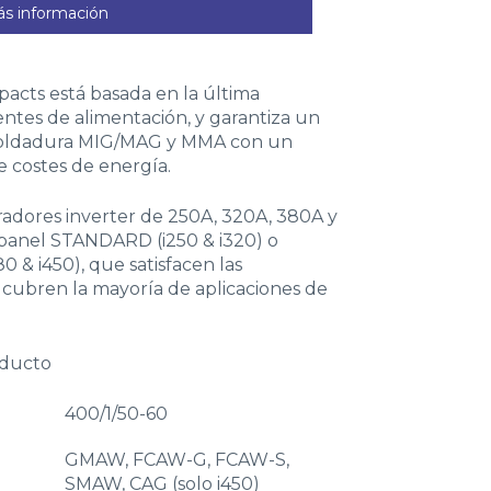
s información
acts está basada en la última
entes de alimentación, y garantiza un
soldadura MIG/MAG y MMA con un
 costes de energía.
adores inverter de 250A, 320A, 380A y
 panel STANDARD (i250 & i320) o
0 & i450), que satisfacen las
 cubren la mayoría de aplicaciones de
oducto
400/1/50-60
GMAW, FCAW-G, FCAW-S,
SMAW, CAG (solo i450)