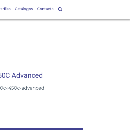
arillas
Catálogos
Contacto
450C Advanced
80c-i450c-advanced