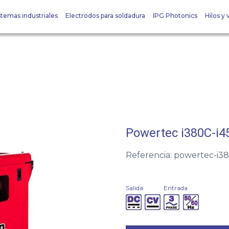
stemas industriales
Electrodos para soldadura
IPG Photonics
Hilos y v
Powertec i380C-i
Referencia: powertec-i3
Salida
Entrada