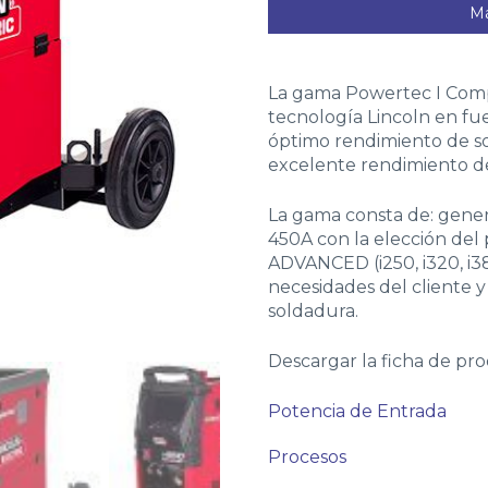
Má
La gama Powertec I Comp
tecnología Lincoln en fu
óptimo rendimiento de 
excelente rendimiento de
La gama consta de: gener
450A con la elección del
ADVANCED (i250, i320, i38
necesidades del cliente y
soldadura.
Descargar la ficha de pr
Potencia de Entrada
Procesos