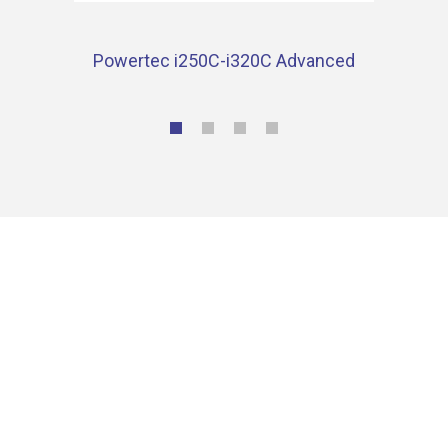
Powertec i250C-i320C Advanced
Contacta con nosotros