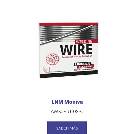
LNM Moniva
AWS: ER110S-G
SABER MÁS