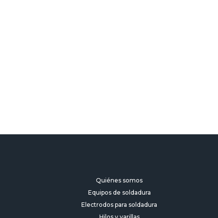
rivacidad
Quiénes somos
Equipos de soldadura
Electrodos para soldadura
Hilos y varillas