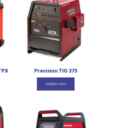
0TPX
Precision TIG 375
SABER MÁS