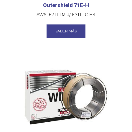
Outershield 71E-H
AWS: E71T-1M-J/ E71T-1C-H4
SABER MÁS