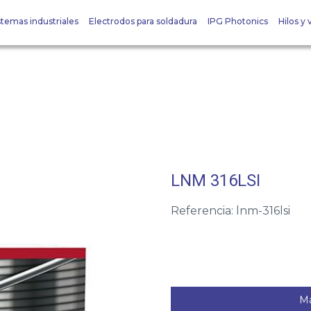
stemas industriales
Electrodos para soldadura
IPG Photonics
Hilos y v
LNM 316LSI
Referencia: lnm-316lsi
Má