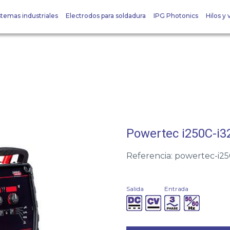
stemas industriales
Electrodos para soldadura
IPG Photonics
Hilos y v
Powertec i250C-i3
Referencia: powertec-i2
Salida
Entrada