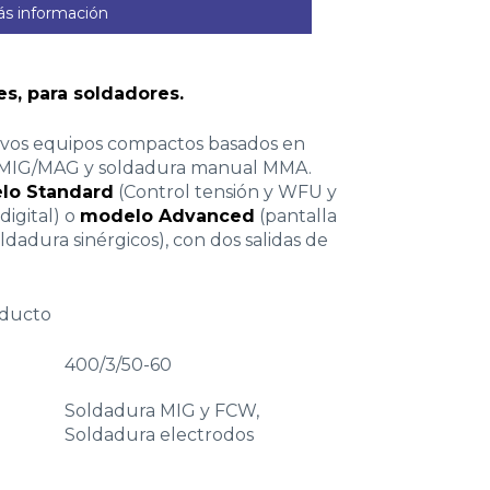
s información
s, para soldadores.
vos equipos compactos basados en
a MIG/MAG y soldadura manual MMA.
elo Standard
(Control tensión y WFU y
igital) o
modelo Advanced
(pantalla
dadura sinérgicos), con dos salidas de
oducto
400/3/50-60
Soldadura MIG y FCW,
Soldadura electrodos