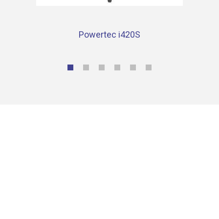
Powertec i420S
Contacta con nosotros