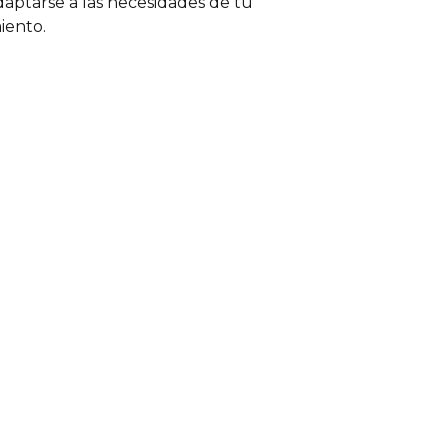
aptarse a las necesidades de tu
iento.
as