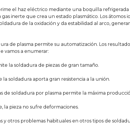
oprime el haz eléctrico mediante una boquilla refrigerad
un gas inerte que crea un estado plasmático. Los átomos 
oldadura de la oxidación y da estabilidad al arco, gener
adura de plasma permite su automatización. Los resulta
ue vamos a enumerar:
mite la soldadura de piezas de gran tamaño.
 la soldadura aporta gran resistencia a la unión.
nas de soldadura por plasma permite la máxima producció
te, la pieza no sufre deformaciones.
s y otros problemas habituales en otros tipos de soldadu