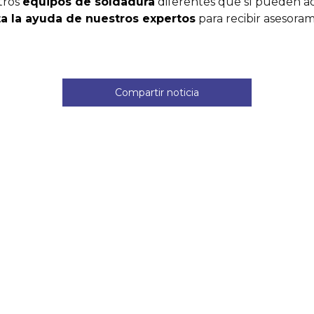
tros
equipos de soldadura
diferentes que sí pueden ad
ita la ayuda de nuestros expertos
para recibir asesoram
Compartir noticia
Noticias relacionad