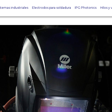
stemas industriales
Electrodos para soldadura
IPG Photonics
Hilos y v