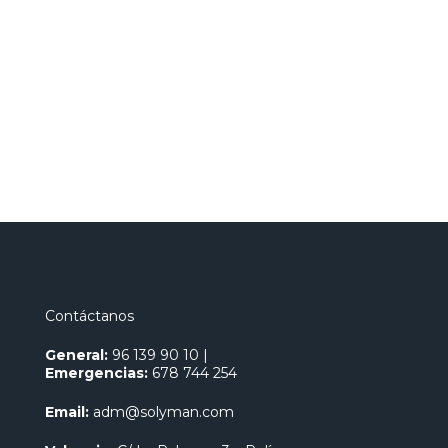
Contáctanos
General:
96 139 90 10
|
Emergencias:
678 744 254
Email:
adm@solyman.com