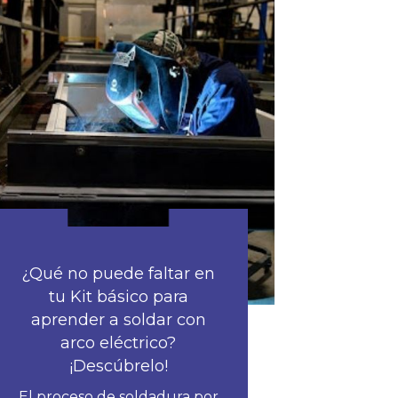
¿Qué no puede faltar en
tu Kit básico para
aprender a soldar con
arco eléctrico?
¡Descúbrelo!
El proceso de soldadura por