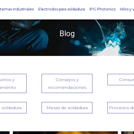
stemas industriales
Electrodos para soldadura
IPG Photonics
Hilos y v
Blog
orios y
Consejos y
Consum
amiento
recomendaciones
 soldadura
Mesas de soldadura
Procesos de