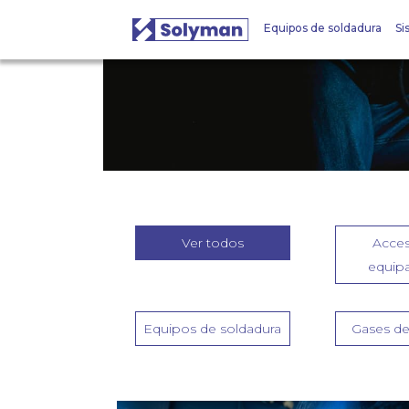
Equipos de soldadura
Si
Ver todos
Acces
equip
Equipos de soldadura
Gases de