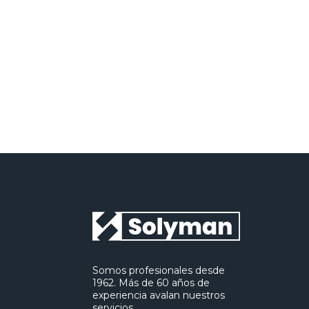
Política de p
He leído y acepto la
Somos profesionales desde
1962. Más de 60 años de
experiencia avalan nuestros
servicios.