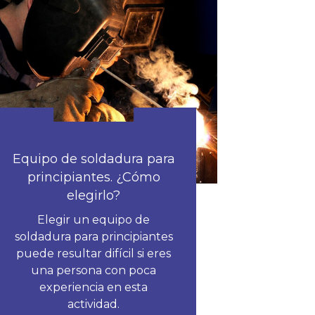
Equipo de soldadura para
principiantes. ¿Cómo
elegirlo?
Elegir un equipo de
soldadura para principiantes
puede resultar difícil si eres
una persona con poca
experiencia en esta
actividad.