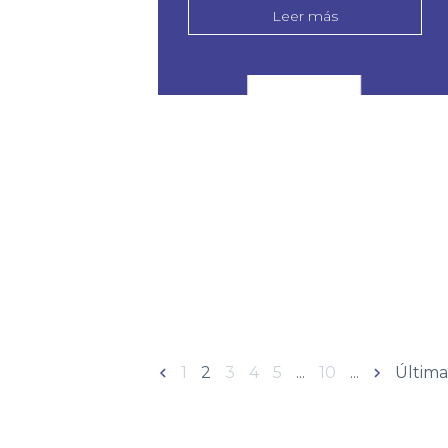
Leer más
«
1
2
3
4
5
...
10
...
»
Última