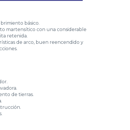
brimiento básico.
o martensítico con una considerable
ta retenida.
rísticas de arco, buen reencendido y
cciones.
dor.
avadora.
nto de tierras.
.
trucción.
s.