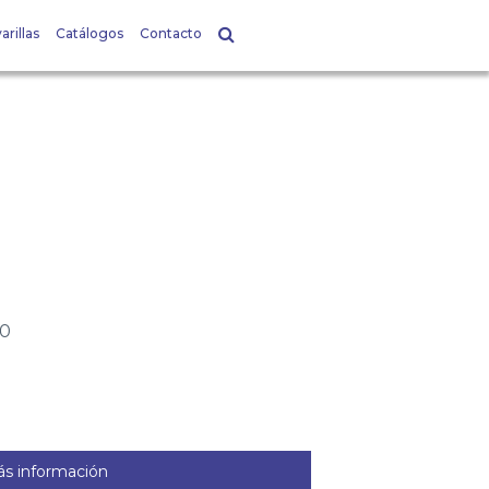
arillas
Catálogos
Contacto
00
s información