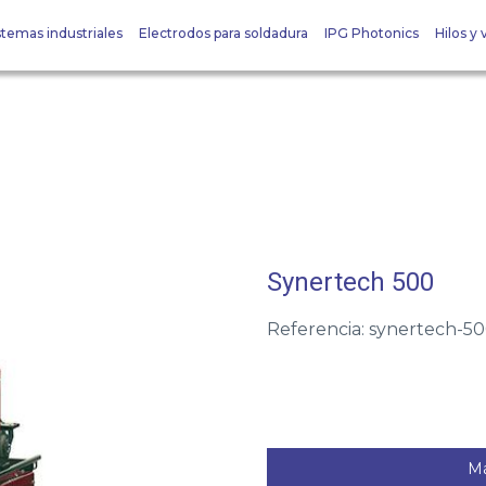
stemas industriales
Electrodos para soldadura
IPG Photonics
Hilos y v
Synertech 500
Referencia: synertech-5
Má