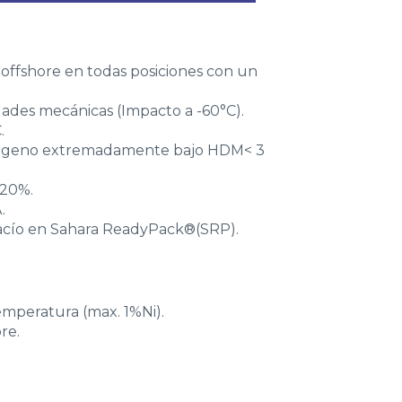
 offshore en todas posiciones con un
ades mecánicas (Impacto a -60°C).
.
rógeno extremadamente bajo HDM< 3
120%.
.
cío en Sahara ReadyPack®(SRP).
emperatura (max. 1%Ni).
re.